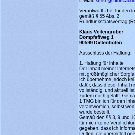
E-Mail:
keno @ bluecat.d
Verantwortlicher für den Inh
gemäß § 55 Abs. 2
Rundfunkstaatsvertrag (R
Klaus Veitengruber
Dompfaffweg 1
90599 Dietenhofen
Ausschluss der Haftung:
1. Haftung für Inhalte
Der Inhalt meiner Internet
mit größtmöglicher Sorgfalt
Ich übernehme jedoch ke
dafür, dass dieser Inhalt ri
vollständig, und aktuell is
zudem noch gefällt. Gemä
1 TMG bin ich für den Inha
verantwortlich, selbst wen
wurde bestellt.
Gemäß den §§ 8, 9 und 1
für mich keine Verpflichtu
gegeben, dass ich Inform
Dritten, die übermittelt ode